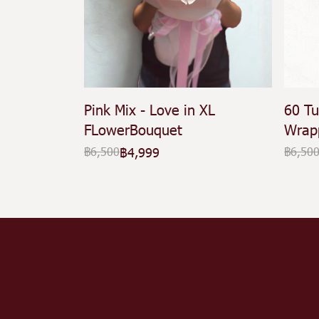
Pink Mix - Love in XL
60 Tu
FLowerBouquet
Wrap
฿4,999
฿6,500
฿6,50