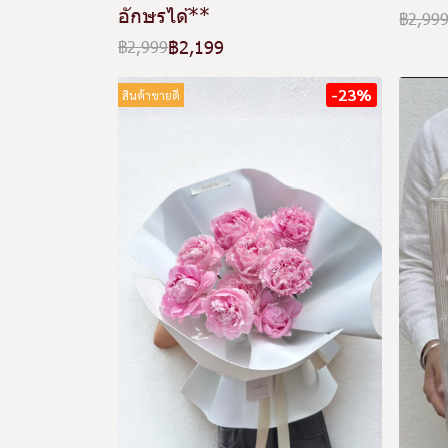
อักษรได้**
฿2,99
฿2,199
฿2,999
-23%
สินค้าขายดี