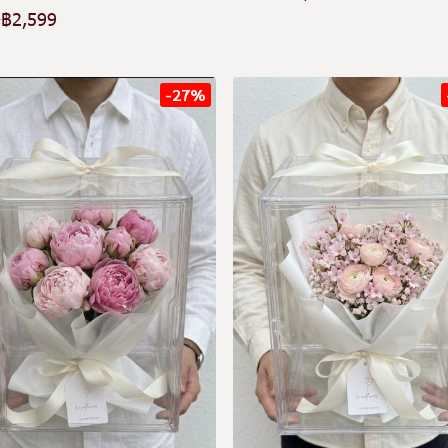
฿2,599
9
-27%