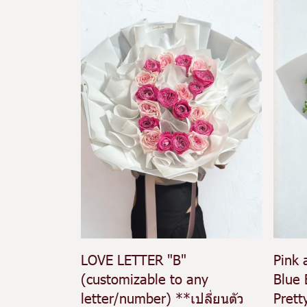
LOVE LETTER "B"
Pink 
(customizable to any
Blue 
letter/number) **เปลี่ยนตัว
Prett