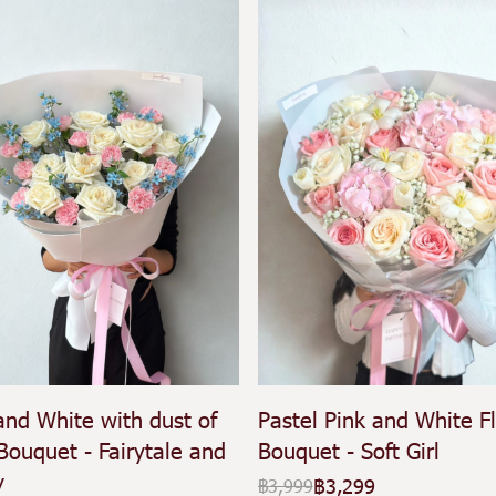
and White with dust of
Pastel Pink and White F
Bouquet - Fairytale and
Bouquet - Soft Girl
y
฿3,299
฿3,999