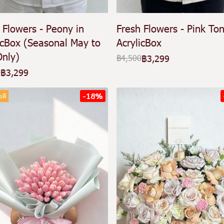
 Flowers - Peony in
Fresh Flowers - Pink Ton
icBox (Seasonal May to
AcrylicBox
Only)
฿3,299
฿4,500
฿3,299
0
-18%
ยดี