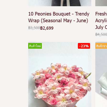
10 Peonies Bouquet - Trendy
Fresh
Wrap (Seasonal May - June)
Acryl
July 
฿2,699
฿3,500
฿4,50
-23%
สินค้าใหม่
สินค้าขา