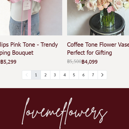
lips Pink Tone - Trendy
Coffee Tone Flower Vase
ping Bouquet
Perfect for Gifting
฿5,299
฿4,099
0
฿5,500
1
2
3
4
5
6
7