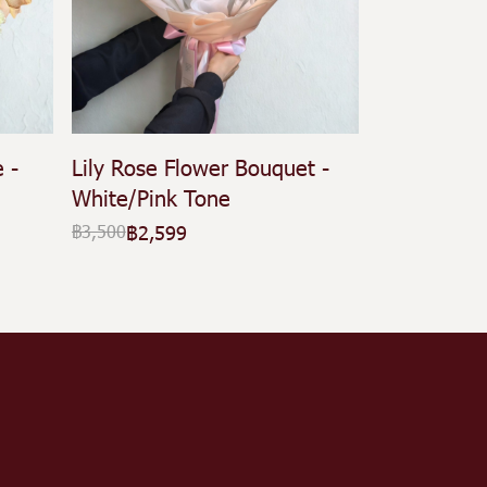
 -
Lily Rose Flower Bouquet -
White/Pink Tone
฿2,599
฿3,500