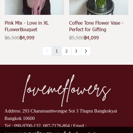
Pink Mix - Love in XL
Coffee Tone Flower Vase -
FLowerBouquet
Perfect for Gifting
฿6,500
฿4,999
฿5,500
฿4,099
1
2
3
Address: 293 Charansanitwongse Soi 3 Thapra Bangkokyai
Bangkok 10600
Tel :
090-9700-132
,
087-7176-804
| Email :