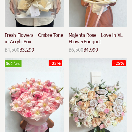
Fresh Flowers - Ombre Tone
Majenta Rose - Love in XL
in AcrylicBox
FLowerBouquet
฿4,500
฿3,299
฿6,500
฿4,999
-23%
-25%
สินค้าใหม่