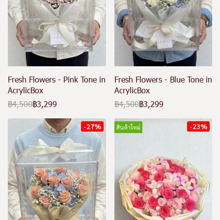
Fresh Flowers - Pink Tone in
Fresh Flowers - Blue Tone in
AcrylicBox
AcrylicBox
฿4,500
฿3,299
฿4,500
฿3,299
-27%
-23%
สินค้าใหม่