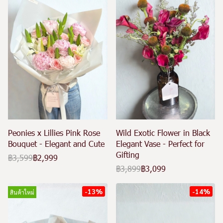
Peonies x Lillies Pink Rose
Wild Exotic Flower in Black
Bouquet - Elegant and Cute
Elegant Vase - Perfect for
Gifting
฿3,599
฿2,999
฿3,899
฿3,099
-13%
-14%
สินค้าใหม่