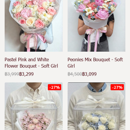
Pastel Pink and White
Peonies Mix Bouquet - Soft
Flower Bouquet - Soft Girl
Girl
฿3,999
฿3,299
฿4,500
฿3,099
-27%
-27%