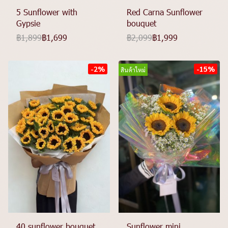
5 Sunflower with
Red Carna Sunflower
Gypsie
bouquet
฿1,899
฿1,699
฿2,099
฿1,999
-2%
-15%
สินค้าใหม่
40 sunflower bouquet
Sunflower mini