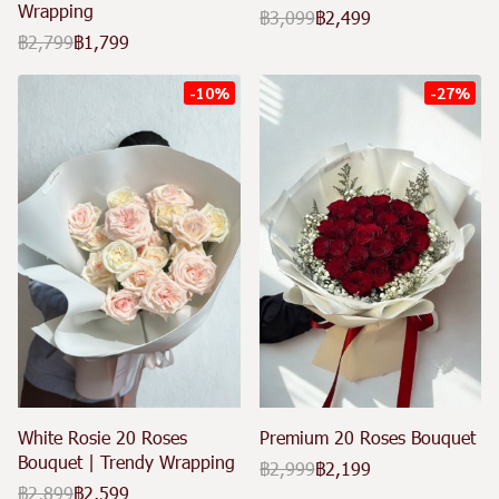
Wrapping
฿3,099
฿2,499
฿2,799
฿1,799
-10%
-27%
White Rosie 20 Roses
Premium 20 Roses Bouquet
Bouquet | Trendy Wrapping
฿2,999
฿2,199
฿2,899
฿2,599