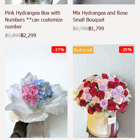
Pink Hydrangea Box with
Mix Hydrangea and Rose
Numbers **can customize
Small Bouquet
number
฿2,700
฿1,799
฿2,899
฿2,299
-37%
-25%
สินค้าขายดี