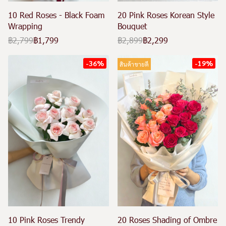
10 Red Roses - Black Foam
20 Pink Roses Korean Style
Wrapping
Bouquet
฿2,799
฿1,799
฿2,899
฿2,299
-36%
-19%
สินค้าขายดี
10 Pink Roses Trendy
20 Roses Shading of Ombre