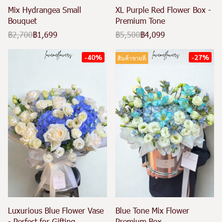
Mix Hydrangea Small
XL Purple Red Flower Box -
Bouquet
Premium Tone
฿2,700
฿1,699
฿5,500
฿4,099
-40%
-27%
สินค้าขายดี
Luxurious Blue Flower Vase
Blue Tone Mix Flower
- Perfect for Gifting
Premium Box