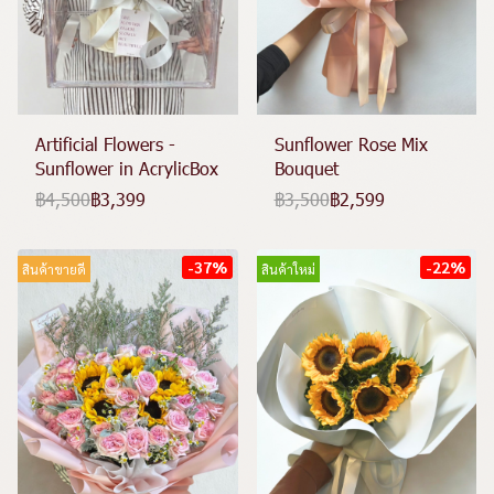
Artificial Flowers -
Sunflower Rose Mix
Sunflower in AcrylicBox
Bouquet
฿4,500
฿3,399
฿3,500
฿2,599
-37%
-22%
สินค้าขายดี
สินค้าใหม่